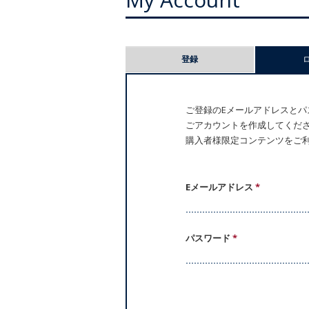
プ
登録
ラ
イ
ご登録のEメールアドレスとパス
ごアカウントを作成してください。
マ
購入者様限定コンテンツをご
リ
ー
Eメールアドレス
*
タ
パスワード
*
ブ