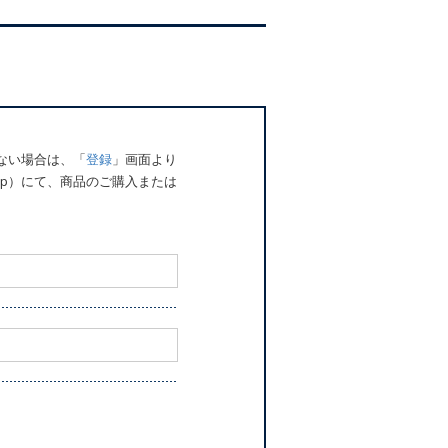
でない場合は、「
登録
」画面より
o.jp）にて、商品のご購入または