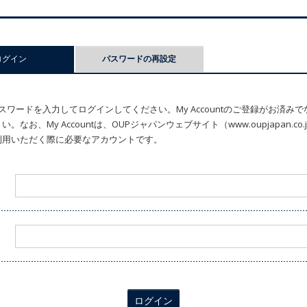
ログイン
(アクティブなタブ)
パスワードの再設定
ワードを入力してログインしてください。My Accountのご登録がお済み
なお、My Accountは、OUPジャパンウェブサイト（www.oupjapan.c
利用いただく際に必要なアカウントです。
ログイン