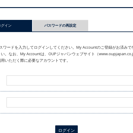
ログイン
(アクティブなタブ)
パスワードの再設定
ワードを入力してログインしてください。My Accountのご登録がお済み
なお、My Accountは、OUPジャパンウェブサイト（www.oupjapan.c
利用いただく際に必要なアカウントです。
ログイン