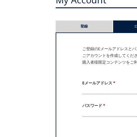
プ
登録
ラ
イ
ご登録のEメールアドレスとパス
ごアカウントを作成してください。
マ
購入者様限定コンテンツをご
リ
ー
Eメールアドレス
*
タ
パスワード
*
ブ