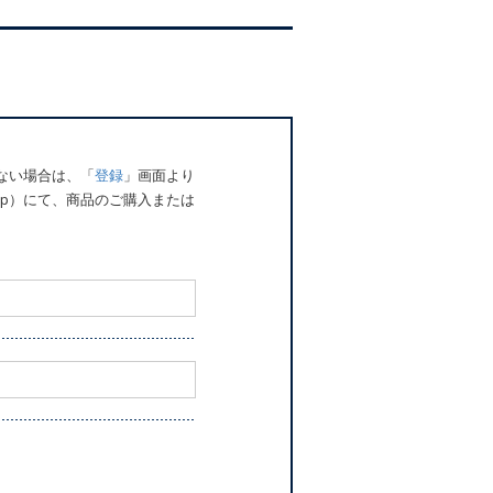
でない場合は、「
登録
」画面より
o.jp）にて、商品のご購入または