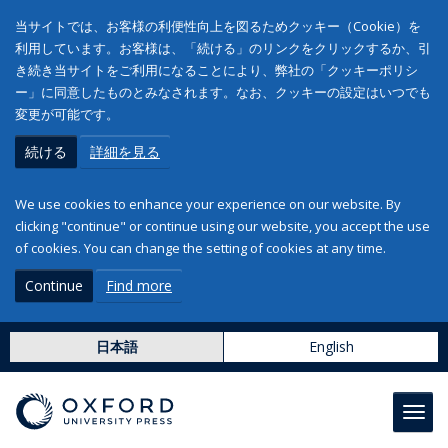
当サイトでは、お客様の利便性向上を図るためクッキー（Cookie）を
利用しています。お客様は、「続ける」のリンクをクリックするか、引
き続き当サイトをご利用になることにより、弊社の「クッキーポリシ
ー」に同意したものとみなされます。なお、クッキーの設定はいつでも
変更が可能です。
続ける
詳細を見る
We use cookies to enhance your experience on our website. By
clicking "continue" or continue using our website, you accept the use
of cookies. You can change the setting of cookies at any time.
Continue
Find more
日本語
English
Toggl
navig