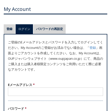
My Account
プ
登録
ログイン
(アクティブなタブ)
パスワードの再設定
ラ
イ
ご登録のEメールアドレスとパスワードを入力してログインしてく
マ
ださい。My Accountのご登録がお済みでない場合は、「
登録
」画
リ
面よりごアカウントを作成してください。なお、My Accountは、
ー
OUPジャパンウェブサイト（www.oupjapan.co.jp）にて、商品の
ご購入または購入者様限定コンテンツをご利用いただく際に必要
タ
なアカウントです。
ブ
Eメールアドレス
*
パスワード
*