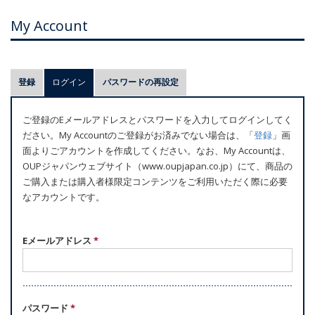
My Account
プ
登録
ログイン
(アクティブなタブ)
パスワードの再設定
ラ
イ
ご登録のEメールアドレスとパスワードを入力してログインしてく
マ
ださい。My Accountのご登録がお済みでない場合は、「
登録
」画
リ
面よりごアカウントを作成してください。なお、My Accountは、
ー
OUPジャパンウェブサイト（www.oupjapan.co.jp）にて、商品の
ご購入または購入者様限定コンテンツをご利用いただく際に必要
タ
なアカウントです。
ブ
Eメールアドレス
*
パスワード
*