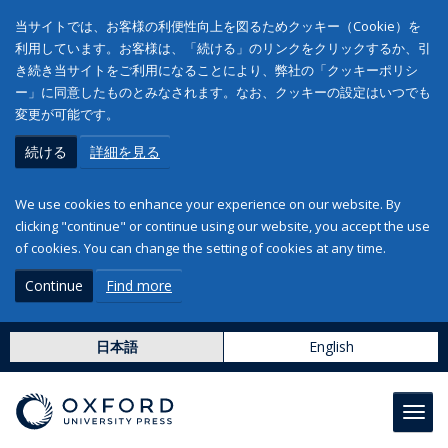
当サイトでは、お客様の利便性向上を図るためクッキー（Cookie）を
利用しています。お客様は、「続ける」のリンクをクリックするか、引
き続き当サイトをご利用になることにより、弊社の「クッキーポリシ
ー」に同意したものとみなされます。なお、クッキーの設定はいつでも
変更が可能です。
続ける
詳細を見る
We use cookies to enhance your experience on our website. By
clicking "continue" or continue using our website, you accept the use
of cookies. You can change the setting of cookies at any time.
Continue
Find more
日本語
English
Toggl
navig