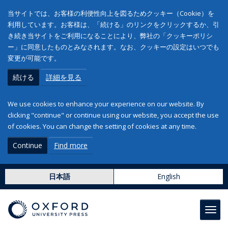
当サイトでは、お客様の利便性向上を図るためクッキー（Cookie）を
利用しています。お客様は、「続ける」のリンクをクリックするか、引
き続き当サイトをご利用になることにより、弊社の「クッキーポリシ
ー」に同意したものとみなされます。なお、クッキーの設定はいつでも
変更が可能です。
続ける
詳細を見る
We use cookies to enhance your experience on our website. By
clicking "continue" or continue using our website, you accept the use
of cookies. You can change the setting of cookies at any time.
Continue
Find more
日本語
English
Toggl
navig