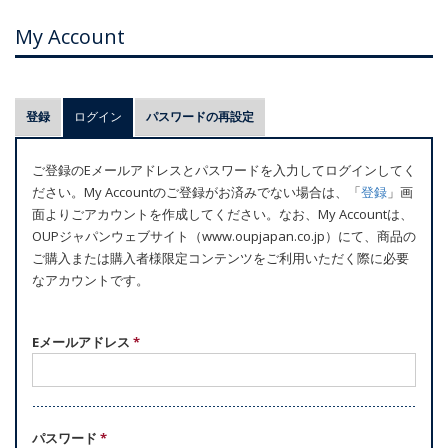
My Account
プ
登録
ログイン
(アクティブなタブ)
パスワードの再設定
ラ
イ
ご登録のEメールアドレスとパスワードを入力してログインしてく
マ
ださい。My Accountのご登録がお済みでない場合は、「
登録
」画
リ
面よりごアカウントを作成してください。なお、My Accountは、
ー
OUPジャパンウェブサイト（www.oupjapan.co.jp）にて、商品の
ご購入または購入者様限定コンテンツをご利用いただく際に必要
タ
なアカウントです。
ブ
Eメールアドレス
*
パスワード
*