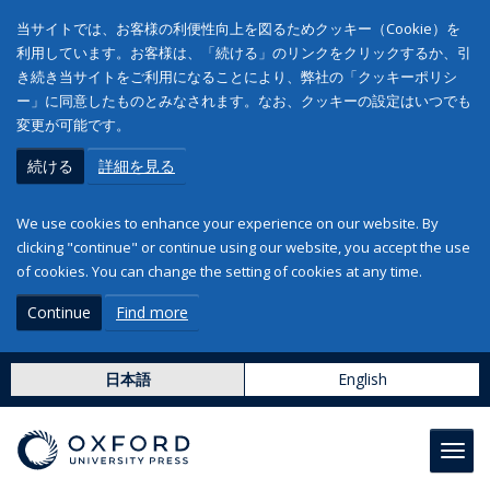
当サイトでは、お客様の利便性向上を図るためクッキー（Cookie）を
利用しています。お客様は、「続ける」のリンクをクリックするか、引
き続き当サイトをご利用になることにより、弊社の「クッキーポリシ
ー」に同意したものとみなされます。なお、クッキーの設定はいつでも
変更が可能です。
続ける
詳細を見る
We use cookies to enhance your experience on our website. By
clicking "continue" or continue using our website, you accept the use
of cookies. You can change the setting of cookies at any time.
Continue
Find more
日本語
English
Toggl
navig