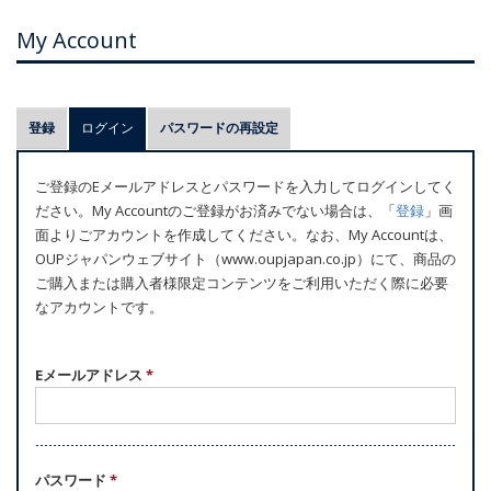
My Account
プ
登録
ログイン
(アクティブなタブ)
パスワードの再設定
ラ
イ
ご登録のEメールアドレスとパスワードを入力してログインしてく
マ
ださい。My Accountのご登録がお済みでない場合は、「
登録
」画
リ
面よりごアカウントを作成してください。なお、My Accountは、
ー
OUPジャパンウェブサイト（www.oupjapan.co.jp）にて、商品の
ご購入または購入者様限定コンテンツをご利用いただく際に必要
タ
なアカウントです。
ブ
Eメールアドレス
*
パスワード
*