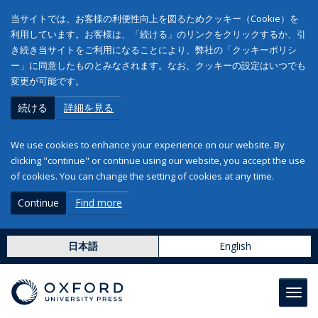
当サイトでは、お客様の利便性向上を図るためクッキー（Cookie）を
利用しています。お客様は、「続ける」のリンクをクリックするか、引
き続き当サイトをご利用になることにより、弊社の「クッキーポリシ
ー」に同意したものとみなされます。なお、クッキーの設定はいつでも
変更が可能です。
続ける
詳細を見る
We use cookies to enhance your experience on our website. By
clicking "continue" or continue using our website, you accept the use
of cookies. You can change the setting of cookies at any time.
Continue
Find more
日本語
English
Toggl
navig