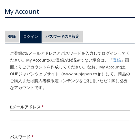
My Account
プ
登録
ログイン
(アクティブなタブ)
パスワードの再設定
ラ
イ
ご登録のEメールアドレスとパスワードを入力してログインしてく
マ
ださい。My Accountのご登録がお済みでない場合は、「
登録
」画
リ
面よりごアカウントを作成してください。なお、My Accountは、
ー
OUPジャパンウェブサイト（www.oupjapan.co.jp）にて、商品の
ご購入または購入者様限定コンテンツをご利用いただく際に必要
タ
なアカウントです。
ブ
Eメールアドレス
*
パスワード
*