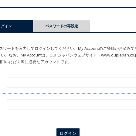
ログイン
(アクティブなタブ)
パスワードの再設定
ワードを入力してログインしてください。My Accountのご登録がお済み
なお、My Accountは、OUPジャパンウェブサイト（www.oupjapan.c
利用いただく際に必要なアカウントです。
ログイン