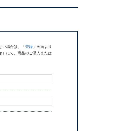
でない場合は、「
登録
」画面より
o.jp）にて、商品のご購入または