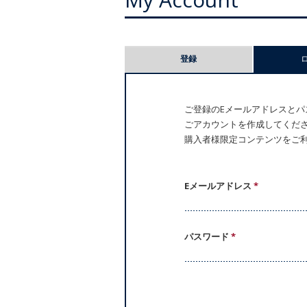
プ
登録
ラ
イ
ご登録のEメールアドレスとパス
ごアカウントを作成してください。
マ
購入者様限定コンテンツをご
リ
ー
Eメールアドレス
*
タ
パスワード
*
ブ