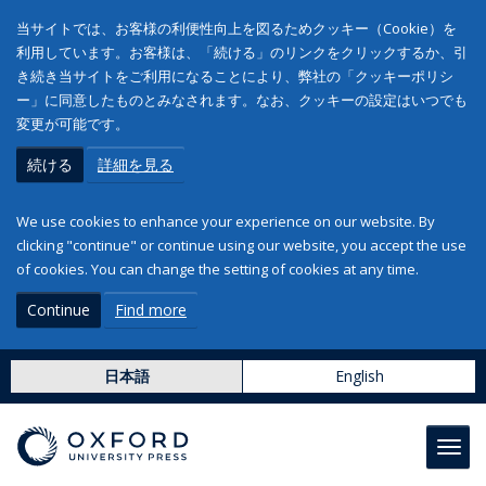
当サイトでは、お客様の利便性向上を図るためクッキー（Cookie）を
利用しています。お客様は、「続ける」のリンクをクリックするか、引
き続き当サイトをご利用になることにより、弊社の「クッキーポリシ
ー」に同意したものとみなされます。なお、クッキーの設定はいつでも
変更が可能です。
続ける
詳細を見る
We use cookies to enhance your experience on our website. By
clicking "continue" or continue using our website, you accept the use
of cookies. You can change the setting of cookies at any time.
Continue
Find more
日本語
English
Toggl
navig