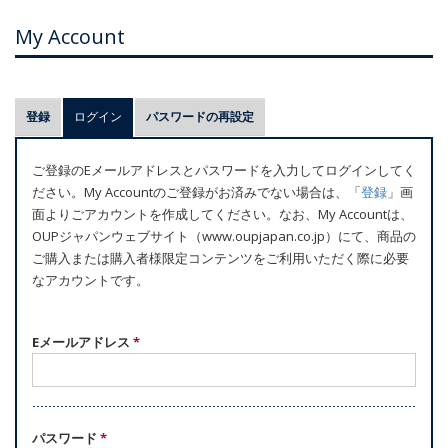
My Account
プ
登録
ログイン
(アクティブなタブ)
パスワードの再設定
ラ
イ
ご登録のEメールアドレスとパスワードを入力してログインしてく
マ
ださい。My Accountのご登録がお済みでない場合は、「
登録
」画
リ
面よりごアカウントを作成してください。なお、My Accountは、
ー
OUPジャパンウェブサイト（www.oupjapan.co.jp）にて、商品の
ご購入または購入者様限定コンテンツをご利用いただく際に必要
タ
なアカウントです。
ブ
Eメールアドレス
*
パスワード
*