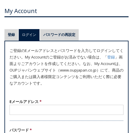
My Account
プ
登録
ログイン
(アクティブなタブ)
パスワードの再設定
ラ
イ
ご登録のEメールアドレスとパスワードを入力してログインしてく
マ
ださい。My Accountのご登録がお済みでない場合は、「
登録
」画
リ
面よりごアカウントを作成してください。なお、My Accountは、
ー
OUPジャパンウェブサイト（www.oupjapan.co.jp）にて、商品の
ご購入または購入者様限定コンテンツをご利用いただく際に必要
タ
なアカウントです。
ブ
Eメールアドレス
*
パスワード
*