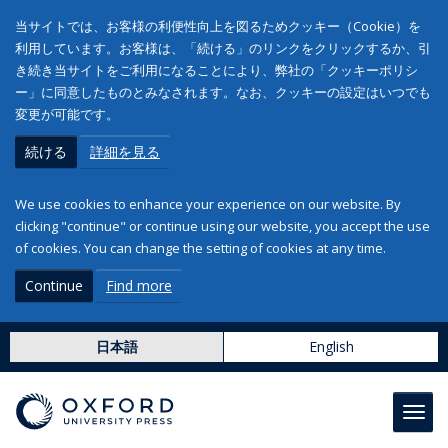
当サイトでは、お客様の利便性向上を図るためクッキー（Cookie）を
利用しています。お客様は、「続ける」のリンクをクリックするか、引
き続き当サイトをご利用になることにより、弊社の「クッキーポリシ
ー」に同意したものとみなされます。なお、クッキーの設定はいつでも
変更が可能です。
続ける
詳細を見る
We use cookies to enhance your experience on our website. By
clicking "continue" or continue using our website, you accept the use
of cookies. You can change the setting of cookies at any time.
Continue
Find more
日本語
English
Toggl
navig