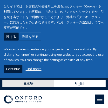
当サイトでは、お客様の利便性向上を図るためクッキー（Cookie）を
利用しています。お客様は、「続ける」のリンクをクリックするか、引
き続き当サイトをご利用になることにより、弊社の「クッキーポリシ
ー」に同意したものとみなされます。なお、クッキーの設定はいつでも
変更が可能です。
続ける
詳細を見る
We use cookies to enhance your experience on our website. By
clicking "continue" or continue using our website, you accept the use
of cookies. You can change the setting of cookies at any time.
Continue
Find more
日本語
English
Toggl
navig