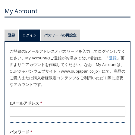
My Account
プ
登録
ログイン
(アクティブなタブ)
パスワードの再設定
ラ
イ
ご登録のEメールアドレスとパスワードを入力してログインしてく
マ
ださい。My Accountのご登録がお済みでない場合は、「
登録
」画
リ
面よりごアカウントを作成してください。なお、My Accountは、
ー
OUPジャパンウェブサイト（www.oupjapan.co.jp）にて、商品の
ご購入または購入者様限定コンテンツをご利用いただく際に必要
タ
なアカウントです。
ブ
Eメールアドレス
*
パスワード
*