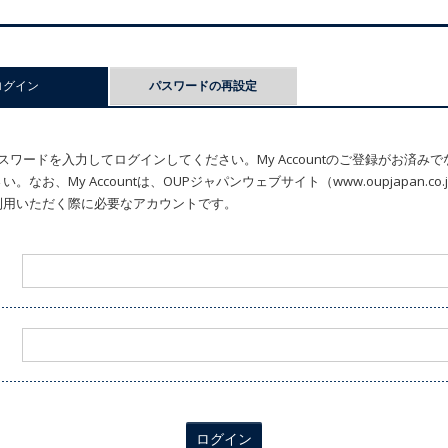
ログイン
(アクティブなタブ)
パスワードの再設定
ワードを入力してログインしてください。My Accountのご登録がお済み
なお、My Accountは、OUPジャパンウェブサイト（www.oupjapan.c
利用いただく際に必要なアカウントです。
ログイン