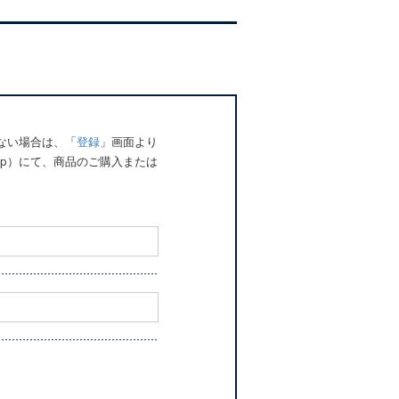
でない場合は、「
登録
」画面より
o.jp）にて、商品のご購入または