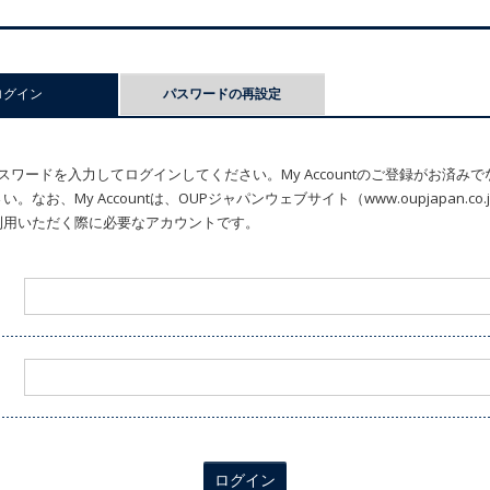
ログイン
(アクティブなタブ)
パスワードの再設定
ワードを入力してログインしてください。My Accountのご登録がお済み
なお、My Accountは、OUPジャパンウェブサイト（www.oupjapan.c
利用いただく際に必要なアカウントです。
ログイン