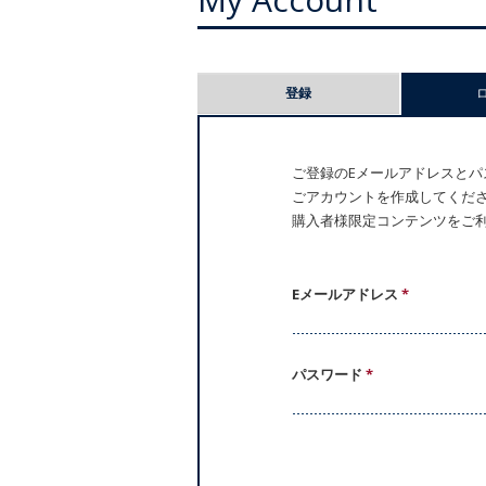
プ
登録
ラ
イ
ご登録のEメールアドレスとパス
ごアカウントを作成してください。
マ
購入者様限定コンテンツをご
リ
ー
Eメールアドレス
*
タ
パスワード
*
ブ