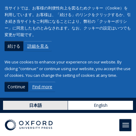
当サイトでは、お客様の利便性向上を図るためクッキー（Cookie）を
利用しています。お客様は、「続ける」のリンクをクリックするか、引
き続き当サイトをご利用になることにより、弊社の「クッキーポリシ
ー」に同意したものとみなされます。なお、クッキーの設定はいつでも
変更が可能です。
続ける
詳細を見る
We use cookies to enhance your experience on our website. By
clicking "continue" or continue using our website, you accept the use
of cookies. You can change the setting of cookies at any time.
Continue
Find more
日本語
English
Toggl
navig