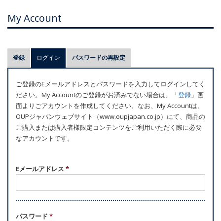
My Account
プ
登録
ログイン
(アクティブなタブ)
パスワードの再設定
ラ
イ
ご登録のEメールアドレスとパスワードを入力してログインしてく
マ
ださい。My Accountのご登録がお済みでない場合は、「
登録
」画
リ
面よりごアカウントを作成してください。なお、My Accountは、
ー
OUPジャパンウェブサイト（www.oupjapan.co.jp）にて、商品の
ご購入または購入者様限定コンテンツをご利用いただく際に必要
タ
なアカウントです。
ブ
Eメールアドレス
*
パスワード
*