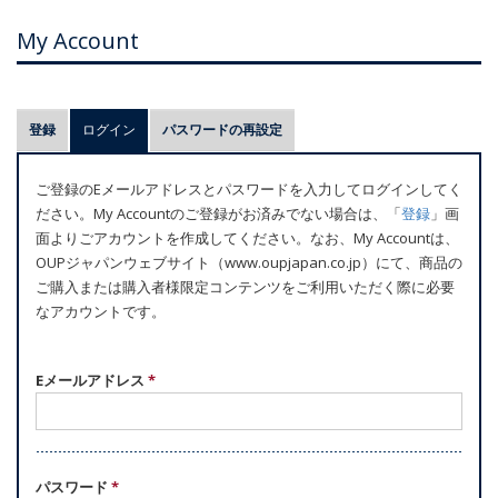
My Account
プ
登録
ログイン
(アクティブなタブ)
パスワードの再設定
ラ
イ
ご登録のEメールアドレスとパスワードを入力してログインしてく
マ
ださい。My Accountのご登録がお済みでない場合は、「
登録
」画
リ
面よりごアカウントを作成してください。なお、My Accountは、
ー
OUPジャパンウェブサイト（www.oupjapan.co.jp）にて、商品の
ご購入または購入者様限定コンテンツをご利用いただく際に必要
タ
なアカウントです。
ブ
Eメールアドレス
*
パスワード
*