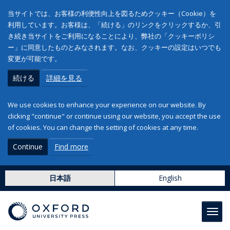
当サイトでは、お客様の利便性向上を図るためクッキー（Cookie）を
利用しています。お客様は、「続ける」のリンクをクリックするか、引
き続き当サイトをご利用になることにより、弊社の「クッキーポリシ
ー」に同意したものとみなされます。なお、クッキーの設定はいつでも
変更が可能です。
続ける
詳細を見る
We use cookies to enhance your experience on our website. By
clicking "continue" or continue using our website, you accept the use
of cookies. You can change the setting of cookies at any time.
Continue
Find more
日本語
English
Toggl
navig