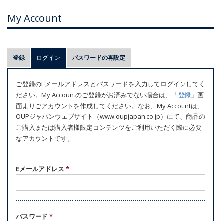
My Account
プ
登録
ログイン
(アクティブなタブ)
パスワードの再設定
ラ
イ
ご登録のEメールアドレスとパスワードを入力してログインしてく
マ
ださい。My Accountのご登録がお済みでない場合は、「
登録
」画
リ
面よりごアカウントを作成してください。なお、My Accountは、
ー
OUPジャパンウェブサイト（www.oupjapan.co.jp）にて、商品の
ご購入または購入者様限定コンテンツをご利用いただく際に必要
タ
なアカウントです。
ブ
Eメールアドレス
*
パスワード
*