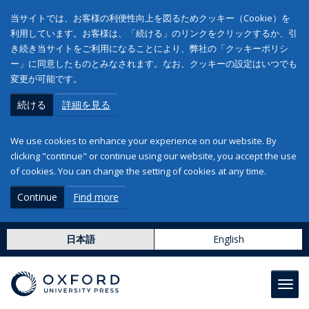
当サイトでは、お客様の利便性向上を図るためクッキー（Cookie）を
利用しています。お客様は、「続ける」のリンクをクリックするか、引
き続き当サイトをご利用になることにより、弊社の「クッキーポリシ
ー」に同意したものとみなされます。なお、クッキーの設定はいつでも
変更が可能です。
続ける
詳細を見る
We use cookies to enhance your experience on our website. By
clicking "continue" or continue using our website, you accept the use
of cookies. You can change the setting of cookies at any time.
Continue
Find more
日本語
English
Toggl
navig