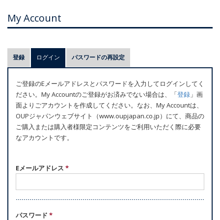
My Account
プ
登録
ログイン
(アクティブなタブ)
パスワードの再設定
ラ
イ
ご登録のEメールアドレスとパスワードを入力してログインしてく
マ
ださい。My Accountのご登録がお済みでない場合は、「
登録
」画
リ
面よりごアカウントを作成してください。なお、My Accountは、
ー
OUPジャパンウェブサイト（www.oupjapan.co.jp）にて、商品の
ご購入または購入者様限定コンテンツをご利用いただく際に必要
タ
なアカウントです。
ブ
Eメールアドレス
*
パスワード
*