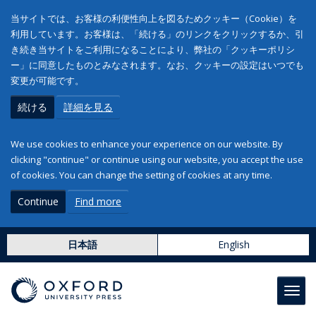
当サイトでは、お客様の利便性向上を図るためクッキー（Cookie）を
利用しています。お客様は、「続ける」のリンクをクリックするか、引
き続き当サイトをご利用になることにより、弊社の「クッキーポリシ
ー」に同意したものとみなされます。なお、クッキーの設定はいつでも
変更が可能です。
続ける
詳細を見る
We use cookies to enhance your experience on our website. By
clicking "continue" or continue using our website, you accept the use
of cookies. You can change the setting of cookies at any time.
Continue
Find more
日本語
English
Toggl
navig