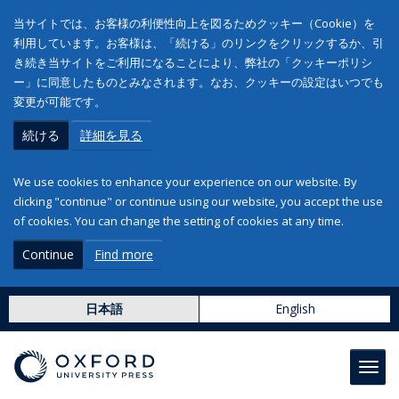
当サイトでは、お客様の利便性向上を図るためクッキー（Cookie）を
利用しています。お客様は、「続ける」のリンクをクリックするか、引
き続き当サイトをご利用になることにより、弊社の「クッキーポリシ
ー」に同意したものとみなされます。なお、クッキーの設定はいつでも
変更が可能です。
続ける
詳細を見る
We use cookies to enhance your experience on our website. By
clicking "continue" or continue using our website, you accept the use
of cookies. You can change the setting of cookies at any time.
Continue
Find more
日本語
English
Toggl
navig