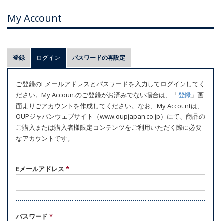
My Account
プ
登録
ログイン
(アクティブなタブ)
パスワードの再設定
ラ
イ
ご登録のEメールアドレスとパスワードを入力してログインしてく
マ
ださい。My Accountのご登録がお済みでない場合は、「
登録
」画
リ
面よりごアカウントを作成してください。なお、My Accountは、
ー
OUPジャパンウェブサイト（www.oupjapan.co.jp）にて、商品の
ご購入または購入者様限定コンテンツをご利用いただく際に必要
タ
なアカウントです。
ブ
Eメールアドレス
*
パスワード
*