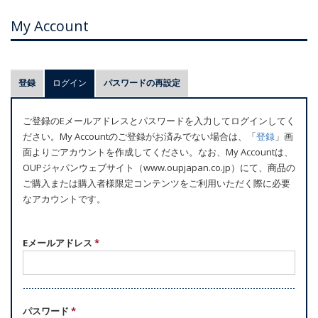
My Account
プ
登録
ログイン
(アクティブなタブ)
パスワードの再設定
ラ
イ
ご登録のEメールアドレスとパスワードを入力してログインしてく
マ
ださい。My Accountのご登録がお済みでない場合は、「
登録
」画
リ
面よりごアカウントを作成してください。なお、My Accountは、
ー
OUPジャパンウェブサイト（www.oupjapan.co.jp）にて、商品の
ご購入または購入者様限定コンテンツをご利用いただく際に必要
タ
なアカウントです。
ブ
Eメールアドレス
*
パスワード
*