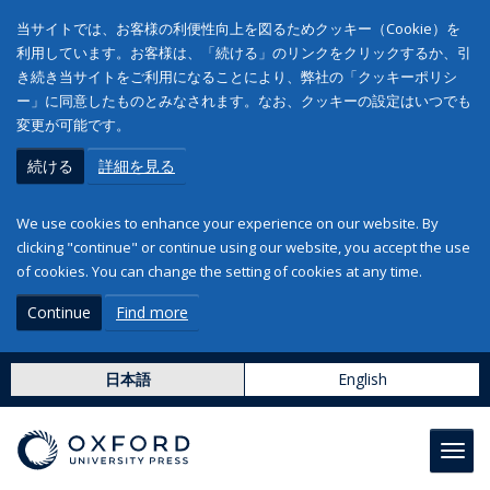
当サイトでは、お客様の利便性向上を図るためクッキー（Cookie）を
利用しています。お客様は、「続ける」のリンクをクリックするか、引
き続き当サイトをご利用になることにより、弊社の「クッキーポリシ
ー」に同意したものとみなされます。なお、クッキーの設定はいつでも
変更が可能です。
続ける
詳細を見る
We use cookies to enhance your experience on our website. By
clicking "continue" or continue using our website, you accept the use
of cookies. You can change the setting of cookies at any time.
Continue
Find more
日本語
English
Toggl
navig