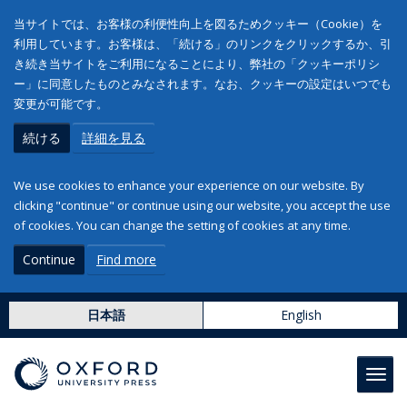
当サイトでは、お客様の利便性向上を図るためクッキー（Cookie）を
利用しています。お客様は、「続ける」のリンクをクリックするか、引
き続き当サイトをご利用になることにより、弊社の「クッキーポリシ
ー」に同意したものとみなされます。なお、クッキーの設定はいつでも
変更が可能です。
続ける
詳細を見る
We use cookies to enhance your experience on our website. By
clicking "continue" or continue using our website, you accept the use
of cookies. You can change the setting of cookies at any time.
Continue
Find more
日本語
English
Toggl
navig