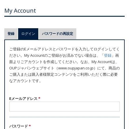
My Account
プ
登録
ログイン
(アクティブなタブ)
パスワードの再設定
ラ
イ
ご登録のEメールアドレスとパスワードを入力してログインしてく
マ
ださい。My Accountのご登録がお済みでない場合は、「
登録
」画
リ
面よりごアカウントを作成してください。なお、My Accountは、
ー
OUPジャパンウェブサイト（www.oupjapan.co.jp）にて、商品の
ご購入または購入者様限定コンテンツをご利用いただく際に必要
タ
なアカウントです。
ブ
Eメールアドレス
*
パスワード
*