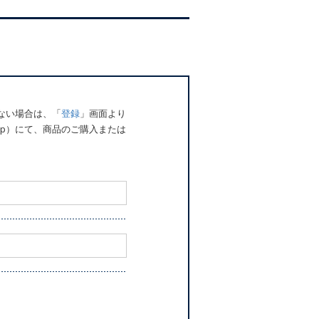
でない場合は、「
登録
」画面より
o.jp）にて、商品のご購入または