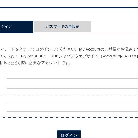
ログイン
(アクティブなタブ)
パスワードの再設定
ワードを入力してログインしてください。My Accountのご登録がお済み
なお、My Accountは、OUPジャパンウェブサイト（www.oupjapan.c
利用いただく際に必要なアカウントです。
ログイン