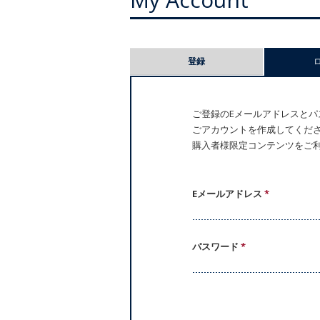
プ
登録
ラ
イ
ご登録のEメールアドレスとパス
ごアカウントを作成してください。
マ
購入者様限定コンテンツをご
リ
ー
Eメールアドレス
*
タ
パスワード
*
ブ