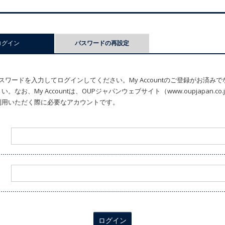
ログイン
(アクティブなタブ)
パスワードの再設定
ワードを入力してログインしてください。My Accountのご登録がお済み
なお、My Accountは、OUPジャパンウェブサイト（www.oupjapan.c
利用いただく際に必要なアカウントです。
ログイン