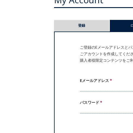
プ
登録
ラ
イ
ご登録のEメールアドレスとパス
ごアカウントを作成してください。
マ
購入者様限定コンテンツをご
リ
ー
Eメールアドレス
*
タ
パスワード
*
ブ