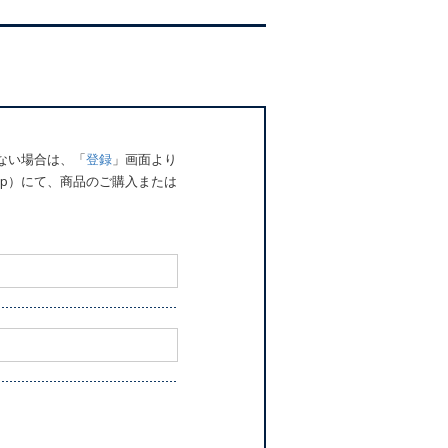
でない場合は、「
登録
」画面より
o.jp）にて、商品のご購入または