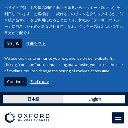
当サイトでは、お客様の利便性向上を図るためクッキー（Cookie）を
利用しています。お客様は、「続ける」のリンクをクリックするか、引
き続き当サイトをご利用になることにより、弊社の「クッキーポリシ
ー」に同意したものとみなされます。なお、クッキーの設定はいつでも
変更が可能です。
続ける
詳細を見る
We use cookies to enhance your experience on our website. By
clicking "continue" or continue using our website, you accept the use
of cookies. You can change the setting of cookies at any time.
Continue
Find more
日本語
English
Toggl
navig