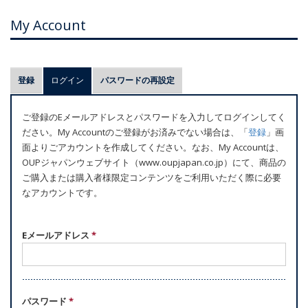
My Account
プ
登録
ログイン
(アクティブなタブ)
パスワードの再設定
ラ
イ
ご登録のEメールアドレスとパスワードを入力してログインしてく
マ
ださい。My Accountのご登録がお済みでない場合は、「
登録
」画
リ
面よりごアカウントを作成してください。なお、My Accountは、
ー
OUPジャパンウェブサイト（www.oupjapan.co.jp）にて、商品の
ご購入または購入者様限定コンテンツをご利用いただく際に必要
タ
なアカウントです。
ブ
Eメールアドレス
*
パスワード
*