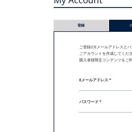
プ
登録
ラ
イ
ご登録のEメールアドレスとパス
ごアカウントを作成してください。
マ
購入者様限定コンテンツをご
リ
ー
Eメールアドレス
*
タ
パスワード
*
ブ