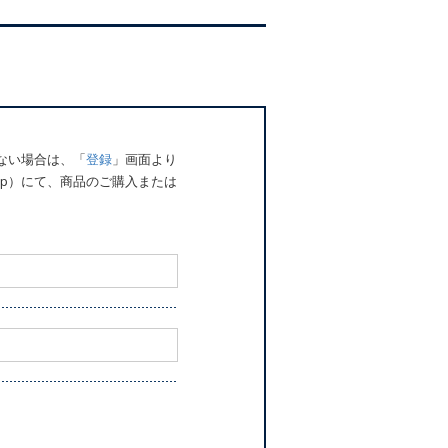
でない場合は、「
登録
」画面より
o.jp）にて、商品のご購入または