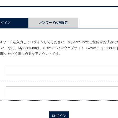
ログイン
(アクティブなタブ)
パスワードの再設定
ワードを入力してログインしてください。My Accountのご登録がお済み
なお、My Accountは、OUPジャパンウェブサイト（www.oupjapan.c
利用いただく際に必要なアカウントです。
ログイン