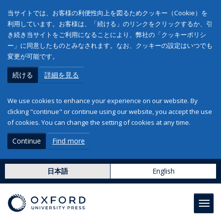
当サイトでは、お客様の利便性向上を図るためクッキー（Cookie）を
利用しています。お客様は、「続ける」のリンクをクリックするか、引
き続き当サイトをご利用になることにより、弊社の「クッキーポリシ
ー」に同意したものとみなされます。なお、クッキーの設定はいつでも
変更が可能です。
続ける
詳細を見る
We use cookies to enhance your experience on our website. By
clicking "continue" or continue using our website, you accept the use
of cookies. You can change the setting of cookies at any time.
Continue
Find more
日本語
English
Toggl
navig