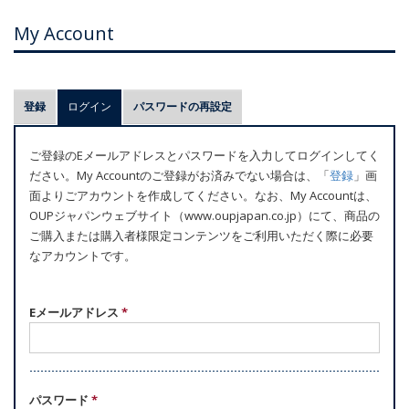
My Account
プ
登録
ログイン
(アクティブなタブ)
パスワードの再設定
ラ
イ
ご登録のEメールアドレスとパスワードを入力してログインしてく
マ
ださい。My Accountのご登録がお済みでない場合は、「
登録
」画
リ
面よりごアカウントを作成してください。なお、My Accountは、
ー
OUPジャパンウェブサイト（www.oupjapan.co.jp）にて、商品の
ご購入または購入者様限定コンテンツをご利用いただく際に必要
タ
なアカウントです。
ブ
Eメールアドレス
*
パスワード
*