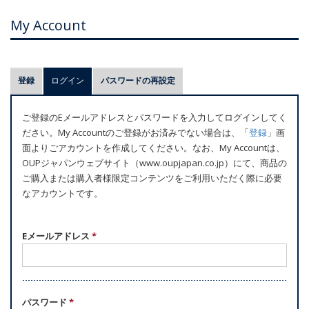
My Account
プ
登録
ログイン
(アクティブなタブ)
パスワードの再設定
ラ
イ
ご登録のEメールアドレスとパスワードを入力してログインしてく
マ
ださい。My Accountのご登録がお済みでない場合は、「
登録
」画
リ
面よりごアカウントを作成してください。なお、My Accountは、
ー
OUPジャパンウェブサイト（www.oupjapan.co.jp）にて、商品の
ご購入または購入者様限定コンテンツをご利用いただく際に必要
タ
なアカウントです。
ブ
Eメールアドレス
*
パスワード
*