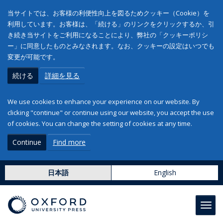
当サイトでは、お客様の利便性向上を図るためクッキー（Cookie）を
利用しています。お客様は、「続ける」のリンクをクリックするか、引
き続き当サイトをご利用になることにより、弊社の「クッキーポリシ
ー」に同意したものとみなされます。なお、クッキーの設定はいつでも
変更が可能です。
続ける
詳細を見る
We use cookies to enhance your experience on our website. By
clicking "continue" or continue using our website, you accept the use
of cookies. You can change the setting of cookies at any time.
Continue
Find more
日本語
English
Toggl
navig