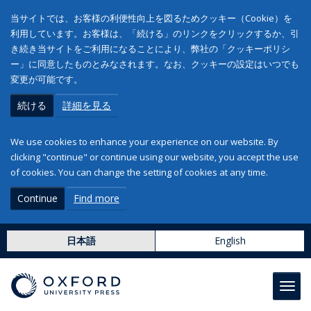
当サイトでは、お客様の利便性向上を図るためクッキー（Cookie）を
利用しています。お客様は、「続ける」のリンクをクリックするか、引
き続き当サイトをご利用になることにより、弊社の「クッキーポリシ
ー」に同意したものとみなされます。なお、クッキーの設定はいつでも
変更が可能です。
続ける
詳細を見る
We use cookies to enhance your experience on our website. By
clicking "continue" or continue using our website, you accept the use
of cookies. You can change the setting of cookies at any time.
Continue
Find more
日本語
English
Toggl
navig