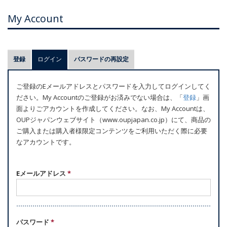
My Account
プ
登録
ログイン
(アクティブなタブ)
パスワードの再設定
ラ
イ
ご登録のEメールアドレスとパスワードを入力してログインしてく
マ
ださい。My Accountのご登録がお済みでない場合は、「
登録
」画
リ
面よりごアカウントを作成してください。なお、My Accountは、
ー
OUPジャパンウェブサイト（www.oupjapan.co.jp）にて、商品の
ご購入または購入者様限定コンテンツをご利用いただく際に必要
タ
なアカウントです。
ブ
Eメールアドレス
*
パスワード
*