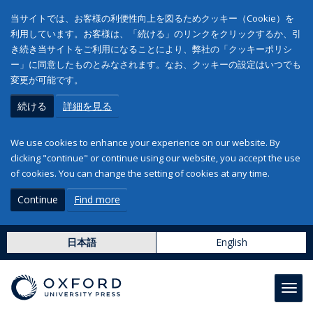
当サイトでは、お客様の利便性向上を図るためクッキー（Cookie）を
利用しています。お客様は、「続ける」のリンクをクリックするか、引
き続き当サイトをご利用になることにより、弊社の「クッキーポリシ
ー」に同意したものとみなされます。なお、クッキーの設定はいつでも
変更が可能です。
続ける
詳細を見る
We use cookies to enhance your experience on our website. By
clicking "continue" or continue using our website, you accept the use
of cookies. You can change the setting of cookies at any time.
Continue
Find more
日本語
English
Toggl
navig