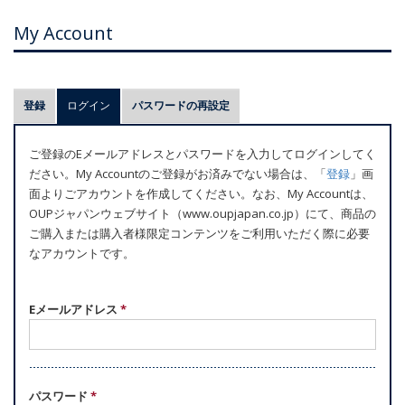
My Account
プ
登録
ログイン
(アクティブなタブ)
パスワードの再設定
ラ
イ
ご登録のEメールアドレスとパスワードを入力してログインしてく
マ
ださい。My Accountのご登録がお済みでない場合は、「
登録
」画
リ
面よりごアカウントを作成してください。なお、My Accountは、
ー
OUPジャパンウェブサイト（www.oupjapan.co.jp）にて、商品の
ご購入または購入者様限定コンテンツをご利用いただく際に必要
タ
なアカウントです。
ブ
Eメールアドレス
*
パスワード
*