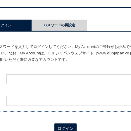
ログイン
(アクティブなタブ)
パスワードの再設定
ワードを入力してログインしてください。My Accountのご登録がお済み
なお、My Accountは、OUPジャパンウェブサイト（www.oupjapan.c
利用いただく際に必要なアカウントです。
ログイン