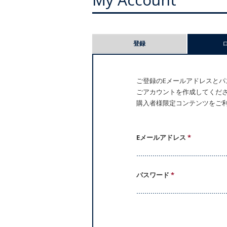
プ
登録
ラ
イ
ご登録のEメールアドレスとパス
ごアカウントを作成してください。
マ
購入者様限定コンテンツをご
リ
ー
Eメールアドレス
*
タ
パスワード
*
ブ