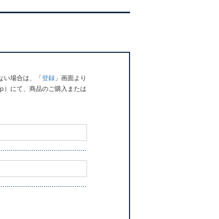
でない場合は、「
登録
」画面より
o.jp）にて、商品のご購入または