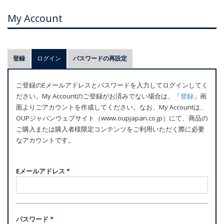
My Account
プ
登録
ログイン
(アクティブなタブ)
パスワードの再設定
ラ
イ
ご登録のEメールアドレスとパスワードを入力してログインしてく
マ
ださい。My Accountのご登録がお済みでない場合は、「
登録
」画
リ
面よりごアカウントを作成してください。なお、My Accountは、
ー
OUPジャパンウェブサイト（www.oupjapan.co.jp）にて、商品の
ご購入または購入者様限定コンテンツをご利用いただく際に必要
タ
なアカウントです。
ブ
Eメールアドレス
*
パスワード
*