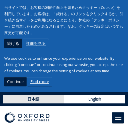
当サイトでは、お客様の利便性向上を図るためクッキー（Cookie）を
利用しています。お客様は、「続ける」のリンクをクリックするか、引
き続き当サイトをご利用になることにより、弊社の「クッキーポリシ
ー」に同意したものとみなされます。なお、クッキーの設定はいつでも
変更が可能です。
続ける
詳細を見る
We use cookies to enhance your experience on our website. By
clicking "continue" or continue using our website, you accept the use
of cookies. You can change the setting of cookies at any time.
Continue
Find more
日本語
English
Toggl
navig