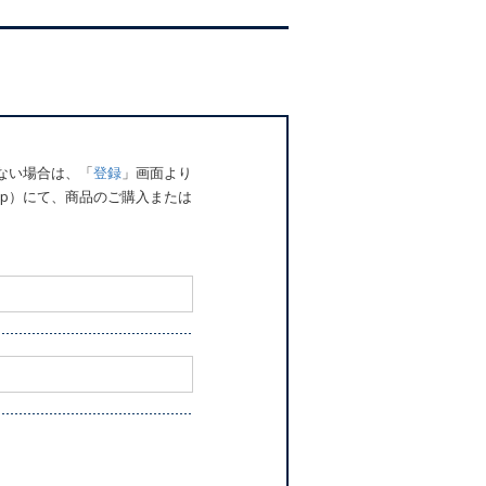
でない場合は、「
登録
」画面より
o.jp）にて、商品のご購入または