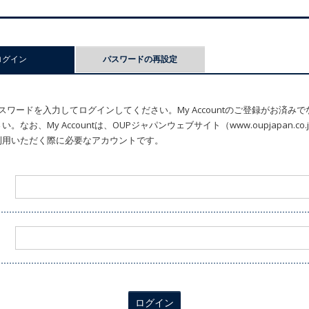
ログイン
(アクティブなタブ)
パスワードの再設定
ワードを入力してログインしてください。My Accountのご登録がお済み
なお、My Accountは、OUPジャパンウェブサイト（www.oupjapan.c
利用いただく際に必要なアカウントです。
ログイン