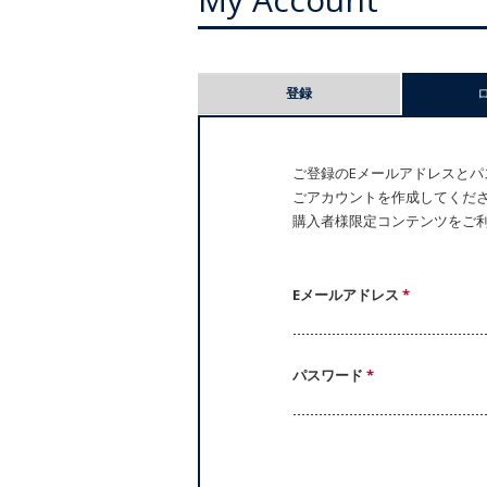
プ
登録
ラ
イ
ご登録のEメールアドレスとパス
ごアカウントを作成してください。
マ
購入者様限定コンテンツをご
リ
ー
Eメールアドレス
*
タ
パスワード
*
ブ