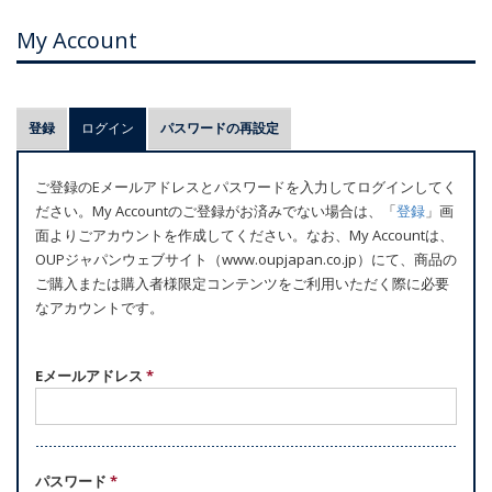
My Account
プ
登録
ログイン
(アクティブなタブ)
パスワードの再設定
ラ
イ
ご登録のEメールアドレスとパスワードを入力してログインしてく
マ
ださい。My Accountのご登録がお済みでない場合は、「
登録
」画
リ
面よりごアカウントを作成してください。なお、My Accountは、
ー
OUPジャパンウェブサイト（www.oupjapan.co.jp）にて、商品の
ご購入または購入者様限定コンテンツをご利用いただく際に必要
タ
なアカウントです。
ブ
Eメールアドレス
*
パスワード
*