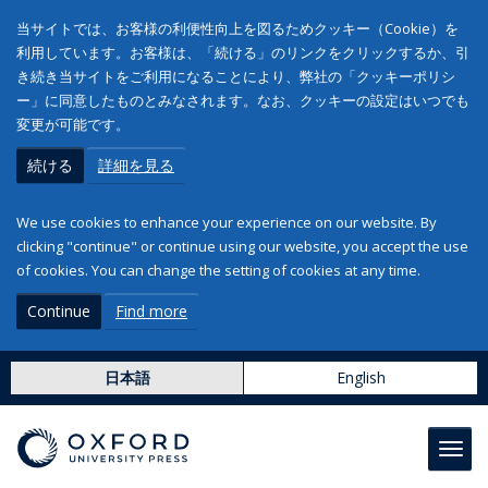
当サイトでは、お客様の利便性向上を図るためクッキー（Cookie）を
利用しています。お客様は、「続ける」のリンクをクリックするか、引
き続き当サイトをご利用になることにより、弊社の「クッキーポリシ
ー」に同意したものとみなされます。なお、クッキーの設定はいつでも
変更が可能です。
続ける
詳細を見る
We use cookies to enhance your experience on our website. By
clicking "continue" or continue using our website, you accept the use
of cookies. You can change the setting of cookies at any time.
Continue
Find more
日本語
English
Toggl
navig