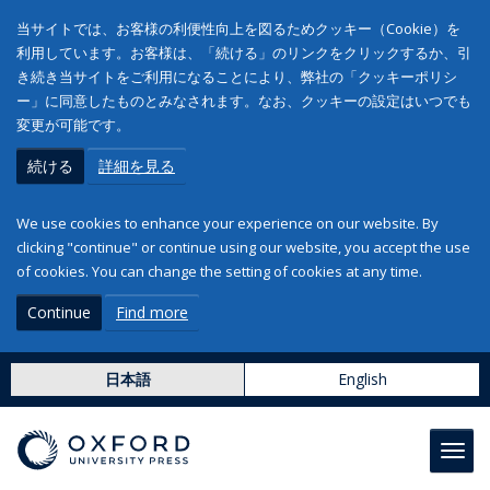
当サイトでは、お客様の利便性向上を図るためクッキー（Cookie）を
利用しています。お客様は、「続ける」のリンクをクリックするか、引
き続き当サイトをご利用になることにより、弊社の「クッキーポリシ
ー」に同意したものとみなされます。なお、クッキーの設定はいつでも
変更が可能です。
続ける
詳細を見る
We use cookies to enhance your experience on our website. By
clicking "continue" or continue using our website, you accept the use
of cookies. You can change the setting of cookies at any time.
Continue
Find more
日本語
English
Toggl
navig