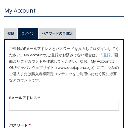
My Account
プ
登録
ログイン
(アクティブなタブ)
パスワードの再設定
ラ
イ
ご登録のEメールアドレスとパスワードを入力してログインしてく
マ
ださい。My Accountのご登録がお済みでない場合は、「
登録
」画
リ
面よりごアカウントを作成してください。なお、My Accountは、
ー
OUPジャパンウェブサイト（www.oupjapan.co.jp）にて、商品の
ご購入または購入者様限定コンテンツをご利用いただく際に必要
タ
なアカウントです。
ブ
Eメールアドレス
*
パスワード
*