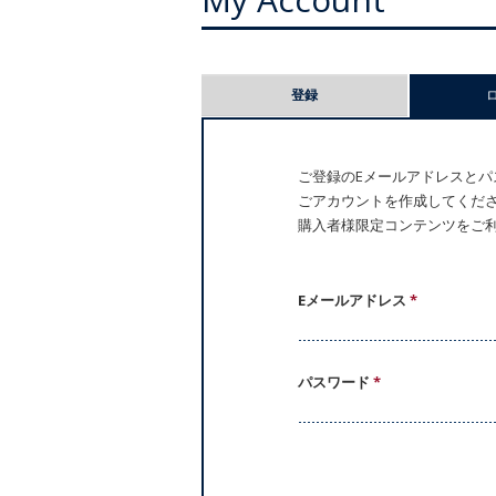
プ
登録
ラ
イ
ご登録のEメールアドレスとパス
ごアカウントを作成してください。
マ
購入者様限定コンテンツをご
リ
ー
Eメールアドレス
*
タ
パスワード
*
ブ