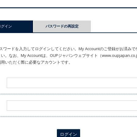
ログイン
(アクティブなタブ)
パスワードの再設定
ワードを入力してログインしてください。My Accountのご登録がお済み
なお、My Accountは、OUPジャパンウェブサイト（www.oupjapan.c
利用いただく際に必要なアカウントです。
ログイン