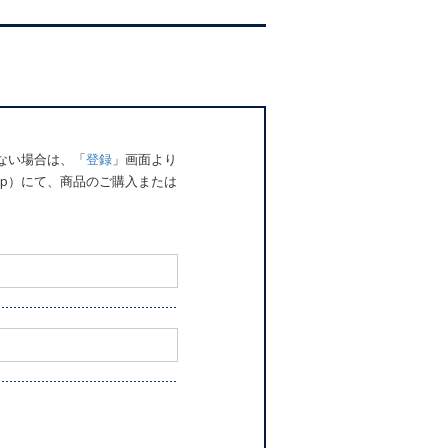
でない場合は、「
登録
」画面より
o.jp）にて、商品のご購入または