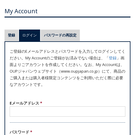
My Account
プ
登録
ログイン
(アクティブなタブ)
パスワードの再設定
ラ
イ
ご登録のEメールアドレスとパスワードを入力してログインしてく
マ
ださい。My Accountのご登録がお済みでない場合は、「
登録
」画
リ
面よりごアカウントを作成してください。なお、My Accountは、
ー
OUPジャパンウェブサイト（www.oupjapan.co.jp）にて、商品の
ご購入または購入者様限定コンテンツをご利用いただく際に必要
タ
なアカウントです。
ブ
Eメールアドレス
*
パスワード
*