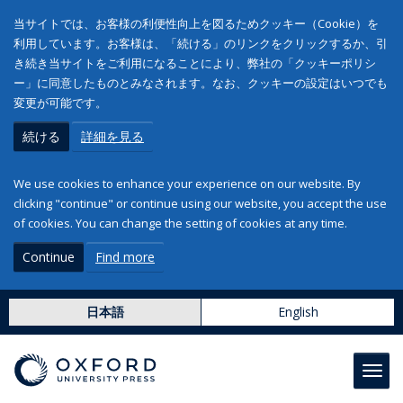
当サイトでは、お客様の利便性向上を図るためクッキー（Cookie）を
利用しています。お客様は、「続ける」のリンクをクリックするか、引
き続き当サイトをご利用になることにより、弊社の「クッキーポリシ
ー」に同意したものとみなされます。なお、クッキーの設定はいつでも
変更が可能です。
続ける
詳細を見る
We use cookies to enhance your experience on our website. By
clicking "continue" or continue using our website, you accept the use
of cookies. You can change the setting of cookies at any time.
Continue
Find more
日本語
English
Toggl
navig