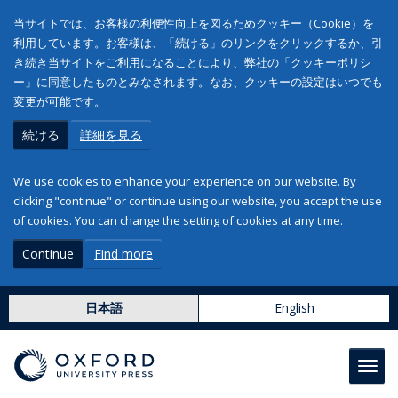
当サイトでは、お客様の利便性向上を図るためクッキー（Cookie）を
利用しています。お客様は、「続ける」のリンクをクリックするか、引
き続き当サイトをご利用になることにより、弊社の「クッキーポリシ
ー」に同意したものとみなされます。なお、クッキーの設定はいつでも
変更が可能です。
続ける
詳細を見る
We use cookies to enhance your experience on our website. By
clicking "continue" or continue using our website, you accept the use
of cookies. You can change the setting of cookies at any time.
Continue
Find more
日本語
English
Toggl
navig