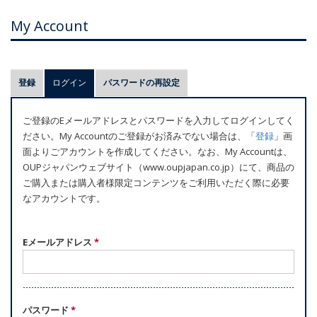
My Account
プ
登録
ログイン
(アクティブなタブ)
パスワードの再設定
ラ
イ
ご登録のEメールアドレスとパスワードを入力してログインしてく
マ
ださい。My Accountのご登録がお済みでない場合は、「
登録
」画
リ
面よりごアカウントを作成してください。なお、My Accountは、
ー
OUPジャパンウェブサイト（www.oupjapan.co.jp）にて、商品の
ご購入または購入者様限定コンテンツをご利用いただく際に必要
タ
なアカウントです。
ブ
Eメールアドレス
*
パスワード
*