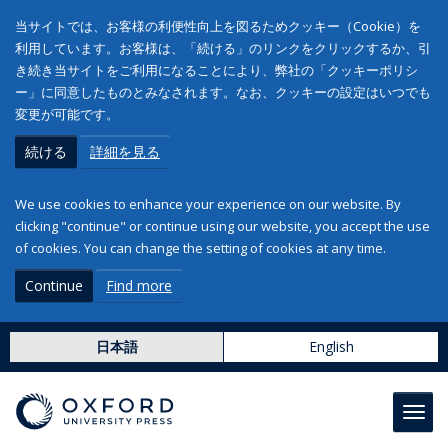
当サイトでは、お客様の利便性向上を図るためクッキー（Cookie）を
利用しています。お客様は、「続ける」のリンクをクリックするか、引
き続き当サイトをご利用になることにより、弊社の「クッキーポリシ
ー」に同意したものとみなされます。なお、クッキーの設定はいつでも
変更が可能です。
続ける
詳細を見る
We use cookies to enhance your experience on our website. By
clicking "continue" or continue using our website, you accept the use
of cookies. You can change the setting of cookies at any time.
Continue
Find more
日本語
English
Toggl
navig