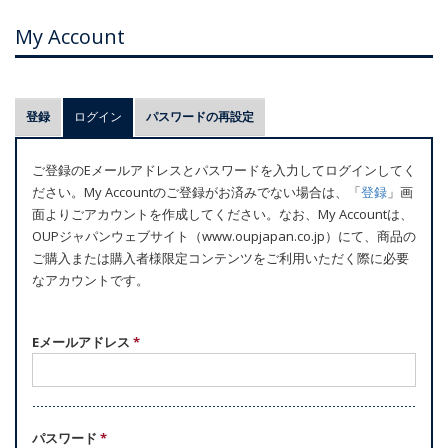
My Account
プ
登録
ログイン
(アクティブなタブ)
パスワードの再設定
ラ
イ
ご登録のEメールアドレスとパスワードを入力してログインしてく
マ
ださい。My Accountのご登録がお済みでない場合は、「
登録
」画
リ
面よりごアカウントを作成してください。なお、My Accountは、
ー
OUPジャパンウェブサイト（www.oupjapan.co.jp）にて、商品の
ご購入または購入者様限定コンテンツをご利用いただく際に必要
タ
なアカウントです。
ブ
Eメールアドレス
*
パスワード
*