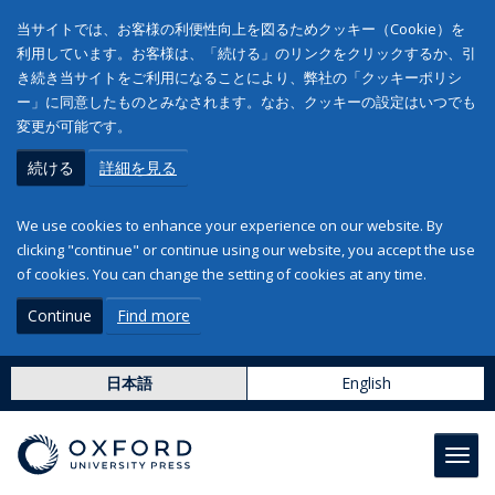
当サイトでは、お客様の利便性向上を図るためクッキー（Cookie）を
利用しています。お客様は、「続ける」のリンクをクリックするか、引
き続き当サイトをご利用になることにより、弊社の「クッキーポリシ
ー」に同意したものとみなされます。なお、クッキーの設定はいつでも
変更が可能です。
続ける
詳細を見る
We use cookies to enhance your experience on our website. By
clicking "continue" or continue using our website, you accept the use
of cookies. You can change the setting of cookies at any time.
Continue
Find more
日本語
English
Toggl
navig