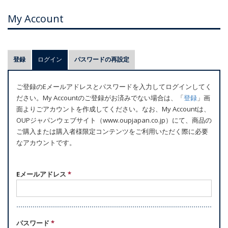
My Account
プ
登録
ログイン
(アクティブなタブ)
パスワードの再設定
ラ
イ
ご登録のEメールアドレスとパスワードを入力してログインしてく
マ
ださい。My Accountのご登録がお済みでない場合は、「
登録
」画
リ
面よりごアカウントを作成してください。なお、My Accountは、
ー
OUPジャパンウェブサイト（www.oupjapan.co.jp）にて、商品の
ご購入または購入者様限定コンテンツをご利用いただく際に必要
タ
なアカウントです。
ブ
Eメールアドレス
*
パスワード
*