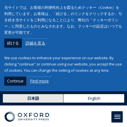
当サイトでは、お客様の利便性向上を図るためクッキー（Cookie）を
利用しています。お客様は、「続ける」のリンクをクリックするか、引
き続き当サイトをご利用になることにより、弊社の「クッキーポリシ
ー」に同意したものとみなされます。なお、クッキーの設定はいつでも
変更が可能です。
続ける
詳細を見る
We use cookies to enhance your experience on our website. By
clicking "continue" or continue using our website, you accept the use
of cookies. You can change the setting of cookies at any time.
Continue
Find more
日本語
English
Toggl
navig