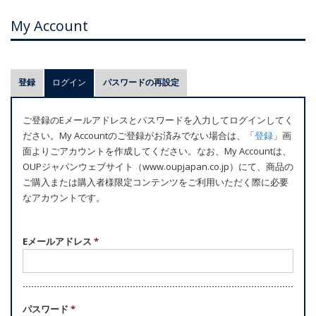
My Account
プ
登録
ログイン
(アクティブなタブ)
パスワードの再設定
ラ
イ
ご登録のEメールアドレスとパスワードを入力してログインしてく
マ
ださい。My Accountのご登録がお済みでない場合は、「
登録
」画
リ
面よりごアカウントを作成してください。なお、My Accountは、
ー
OUPジャパンウェブサイト（www.oupjapan.co.jp）にて、商品の
ご購入または購入者様限定コンテンツをご利用いただく際に必要
タ
なアカウントです。
ブ
Eメールアドレス
*
パスワード
*