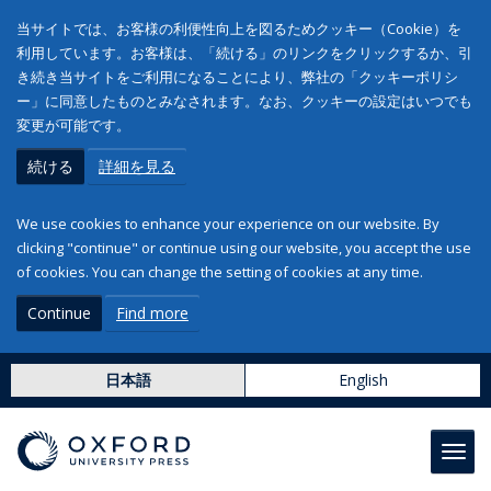
当サイトでは、お客様の利便性向上を図るためクッキー（Cookie）を
利用しています。お客様は、「続ける」のリンクをクリックするか、引
き続き当サイトをご利用になることにより、弊社の「クッキーポリシ
ー」に同意したものとみなされます。なお、クッキーの設定はいつでも
変更が可能です。
続ける
詳細を見る
We use cookies to enhance your experience on our website. By
clicking "continue" or continue using our website, you accept the use
of cookies. You can change the setting of cookies at any time.
Continue
Find more
日本語
English
Toggl
navig