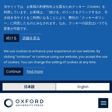
当サイトでは、お客様の利便性向上を図るためクッキー（Cookie）を
利用しています。お客様は、「続ける」のリンクをクリックするか、引
き続き当サイトをご利用になることにより、弊社の「クッキーポリシ
ー」に同意したものとみなされます。なお、クッキーの設定はいつでも
変更が可能です。
続ける
詳細を見る
We use cookies to enhance your experience on our website. By
clicking "continue" or continue using our website, you accept the use
of cookies. You can change the setting of cookies at any time.
Continue
Find more
日本語
English
Toggl
navig