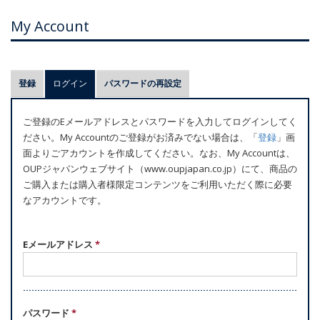
My Account
プ
登録
ログイン
(アクティブなタブ)
パスワードの再設定
ラ
イ
ご登録のEメールアドレスとパスワードを入力してログインしてく
マ
ださい。My Accountのご登録がお済みでない場合は、「
登録
」画
リ
面よりごアカウントを作成してください。なお、My Accountは、
ー
OUPジャパンウェブサイト（www.oupjapan.co.jp）にて、商品の
ご購入または購入者様限定コンテンツをご利用いただく際に必要
タ
なアカウントです。
ブ
Eメールアドレス
*
パスワード
*