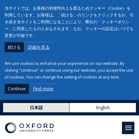
当サイトでは、お客様の利便性向上を図るためクッキー（Cookie）を
利用しています。お客様は、「続ける」のリンクをクリックするか、引
き続き当サイトをご利用になることにより、弊社の「クッキーポリシ
ー」に同意したものとみなされます。なお、クッキーの設定はいつでも
変更が可能です。
続ける
詳細を見る
We use cookies to enhance your experience on our website. By
clicking "continue" or continue using our website, you accept the use
of cookies. You can change the setting of cookies at any time.
Continue
Find more
日本語
English
Toggl
navig