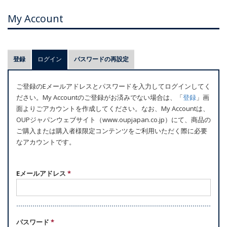
My Account
プ
登録
ログイン
(アクティブなタブ)
パスワードの再設定
ラ
イ
ご登録のEメールアドレスとパスワードを入力してログインしてく
マ
ださい。My Accountのご登録がお済みでない場合は、「
登録
」画
リ
面よりごアカウントを作成してください。なお、My Accountは、
ー
OUPジャパンウェブサイト（www.oupjapan.co.jp）にて、商品の
ご購入または購入者様限定コンテンツをご利用いただく際に必要
タ
なアカウントです。
ブ
Eメールアドレス
*
パスワード
*