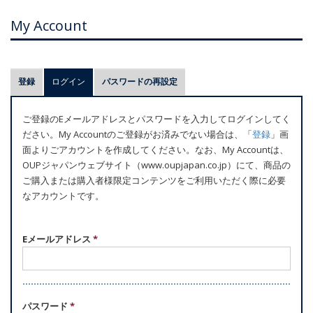
My Account
プ
登録
ログイン
(アクティブなタブ)
パスワードの再設定
ラ
イ
ご登録のEメールアドレスとパスワードを入力してログインしてく
マ
ださい。My Accountのご登録がお済みでない場合は、「
登録
」画
リ
面よりごアカウントを作成してください。なお、My Accountは、
ー
OUPジャパンウェブサイト（www.oupjapan.co.jp）にて、商品の
ご購入または購入者様限定コンテンツをご利用いただく際に必要
タ
なアカウントです。
ブ
Eメールアドレス
*
パスワード
*