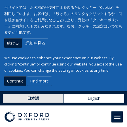
当サイトでは、お客様の利便性向上を図るためクッキー（Cookie）を
利用しています。お客様は、「続ける」のリンクをクリックするか、引
き続き当サイトをご利用になることにより、弊社の「クッキーポリシ
ー」に同意したものとみなされます。なお、クッキーの設定はいつでも
変更が可能です。
続ける
詳細を見る
We use cookies to enhance your experience on our website. By
clicking "continue" or continue using our website, you accept the use
of cookies. You can change the setting of cookies at any time.
Continue
Find more
日本語
English
Toggl
navig