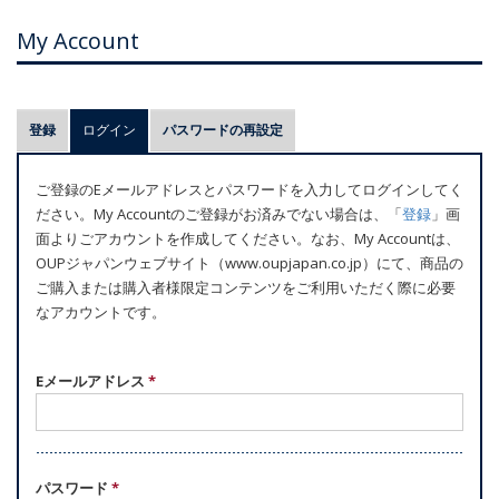
My Account
プ
登録
ログイン
(アクティブなタブ)
パスワードの再設定
ラ
イ
ご登録のEメールアドレスとパスワードを入力してログインしてく
マ
ださい。My Accountのご登録がお済みでない場合は、「
登録
」画
リ
面よりごアカウントを作成してください。なお、My Accountは、
ー
OUPジャパンウェブサイト（www.oupjapan.co.jp）にて、商品の
ご購入または購入者様限定コンテンツをご利用いただく際に必要
タ
なアカウントです。
ブ
Eメールアドレス
*
パスワード
*