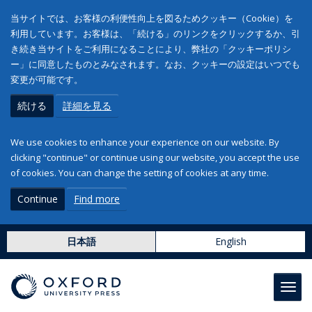
当サイトでは、お客様の利便性向上を図るためクッキー（Cookie）を
利用しています。お客様は、「続ける」のリンクをクリックするか、引
き続き当サイトをご利用になることにより、弊社の「クッキーポリシ
ー」に同意したものとみなされます。なお、クッキーの設定はいつでも
変更が可能です。
続ける
詳細を見る
We use cookies to enhance your experience on our website. By
clicking "continue" or continue using our website, you accept the use
of cookies. You can change the setting of cookies at any time.
Continue
Find more
日本語
English
Toggl
navig