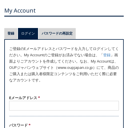
My Account
プ
登録
ログイン
(アクティブなタブ)
パスワードの再設定
ラ
イ
ご登録のEメールアドレスとパスワードを入力してログインしてく
マ
ださい。My Accountのご登録がお済みでない場合は、「
登録
」画
リ
面よりごアカウントを作成してください。なお、My Accountは、
ー
OUPジャパンウェブサイト（www.oupjapan.co.jp）にて、商品の
ご購入または購入者様限定コンテンツをご利用いただく際に必要
タ
なアカウントです。
ブ
Eメールアドレス
*
パスワード
*