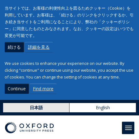
当サイトでは、お客様の利便性向上を図るためクッキー（Cookie）を
利用しています。お客様は、「続ける」のリンクをクリックするか、引
き続き当サイトをご利用になることにより、弊社の「クッキーポリシ
ー」に同意したものとみなされます。なお、クッキーの設定はいつでも
変更が可能です。
続ける
詳細を見る
We use cookies to enhance your experience on our website. By
clicking "continue" or continue using our website, you accept the use
of cookies. You can change the setting of cookies at any time.
Continue
Find more
日本語
English
Toggl
navig