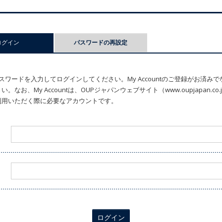
ログイン
(アクティブなタブ)
パスワードの再設定
ワードを入力してログインしてください。My Accountのご登録がお済み
なお、My Accountは、OUPジャパンウェブサイト（www.oupjapan.c
利用いただく際に必要なアカウントです。
ログイン