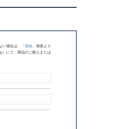
でない場合は、「
登録
」画面より
o.jp）にて、商品のご購入または