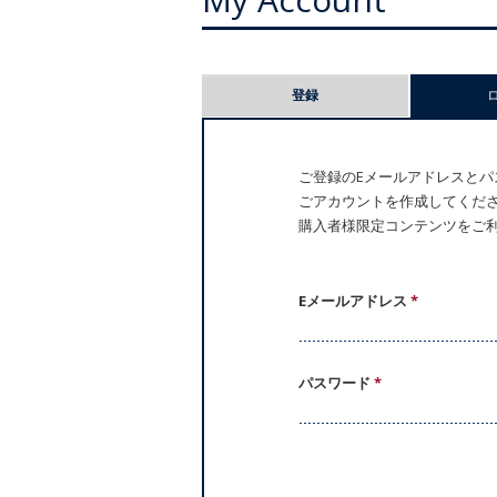
プ
登録
ラ
イ
ご登録のEメールアドレスとパス
ごアカウントを作成してください。
マ
購入者様限定コンテンツをご
リ
ー
Eメールアドレス
*
タ
パスワード
*
ブ