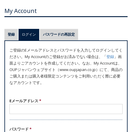
My Account
プ
登録
ログイン
(アクティブなタブ)
パスワードの再設定
ラ
イ
ご登録のEメールアドレスとパスワードを入力してログインしてく
マ
ださい。My Accountのご登録がお済みでない場合は、「
登録
」画
リ
面よりごアカウントを作成してください。なお、My Accountは、
ー
OUPジャパンウェブサイト（www.oupjapan.co.jp）にて、商品の
ご購入または購入者様限定コンテンツをご利用いただく際に必要
タ
なアカウントです。
ブ
Eメールアドレス
*
パスワード
*