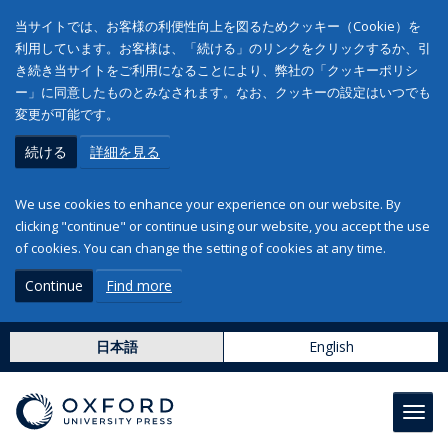
当サイトでは、お客様の利便性向上を図るためクッキー（Cookie）を
利用しています。お客様は、「続ける」のリンクをクリックするか、引
き続き当サイトをご利用になることにより、弊社の「クッキーポリシ
ー」に同意したものとみなされます。なお、クッキーの設定はいつでも
変更が可能です。
続ける
詳細を見る
We use cookies to enhance your experience on our website. By
clicking "continue" or continue using our website, you accept the use
of cookies. You can change the setting of cookies at any time.
Continue
Find more
日本語
English
Toggl
navig