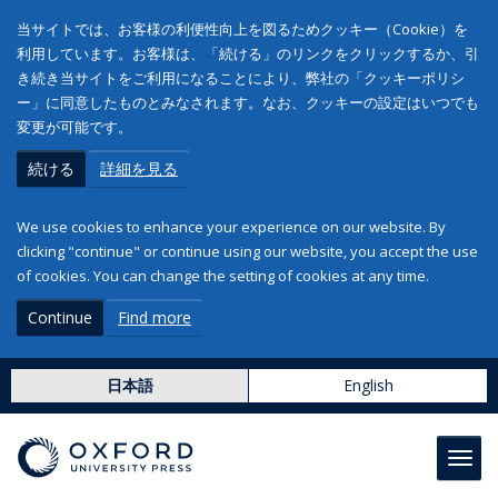
当サイトでは、お客様の利便性向上を図るためクッキー（Cookie）を
利用しています。お客様は、「続ける」のリンクをクリックするか、引
き続き当サイトをご利用になることにより、弊社の「クッキーポリシ
ー」に同意したものとみなされます。なお、クッキーの設定はいつでも
変更が可能です。
続ける
詳細を見る
We use cookies to enhance your experience on our website. By
clicking "continue" or continue using our website, you accept the use
of cookies. You can change the setting of cookies at any time.
Continue
Find more
日本語
English
Toggl
navig