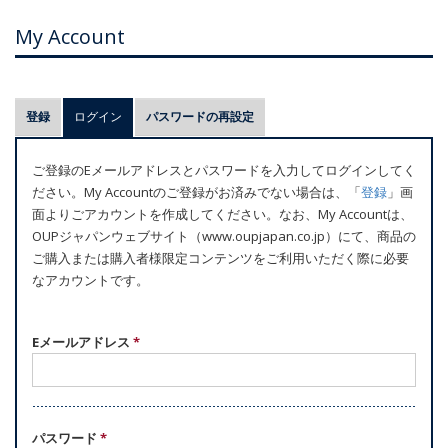
My Account
プ
登録
ログイン
(アクティブなタブ)
パスワードの再設定
ラ
イ
ご登録のEメールアドレスとパスワードを入力してログインしてく
マ
ださい。My Accountのご登録がお済みでない場合は、「
登録
」画
リ
面よりごアカウントを作成してください。なお、My Accountは、
ー
OUPジャパンウェブサイト（www.oupjapan.co.jp）にて、商品の
ご購入または購入者様限定コンテンツをご利用いただく際に必要
タ
なアカウントです。
ブ
Eメールアドレス
*
パスワード
*