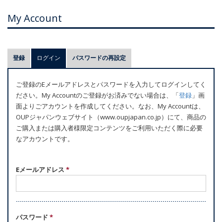
My Account
プ
登録
ログイン
(アクティブなタブ)
パスワードの再設定
ラ
イ
ご登録のEメールアドレスとパスワードを入力してログインしてく
マ
ださい。My Accountのご登録がお済みでない場合は、「
登録
」画
リ
面よりごアカウントを作成してください。なお、My Accountは、
ー
OUPジャパンウェブサイト（www.oupjapan.co.jp）にて、商品の
ご購入または購入者様限定コンテンツをご利用いただく際に必要
タ
なアカウントです。
ブ
Eメールアドレス
*
パスワード
*