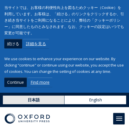
当サイトでは、お客様の利便性向上を図るためクッキー（Cookie）を
利用しています。お客様は、「続ける」のリンクをクリックするか、引
き続き当サイトをご利用になることにより、弊社の「クッキーポリシ
ー」に同意したものとみなされます。なお、クッキーの設定はいつでも
変更が可能です。
続ける
詳細を見る
We use cookies to enhance your experience on our website. By
clicking "continue" or continue using our website, you accept the use
of cookies. You can change the setting of cookies at any time.
Continue
Find more
日本語
English
Toggl
navig