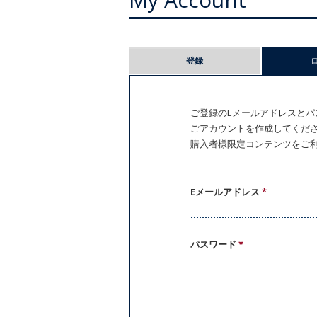
プ
登録
ラ
イ
ご登録のEメールアドレスとパス
ごアカウントを作成してください。
マ
購入者様限定コンテンツをご
リ
ー
Eメールアドレス
*
タ
パスワード
*
ブ