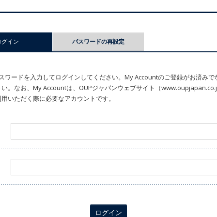
ログイン
(アクティブなタブ)
パスワードの再設定
ワードを入力してログインしてください。My Accountのご登録がお済み
なお、My Accountは、OUPジャパンウェブサイト（www.oupjapan.c
利用いただく際に必要なアカウントです。
ログイン