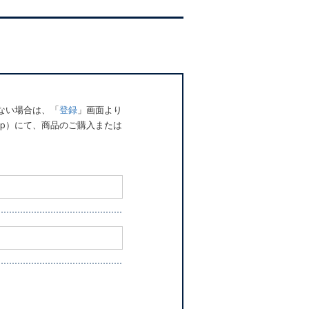
でない場合は、「
登録
」画面より
o.jp）にて、商品のご購入または